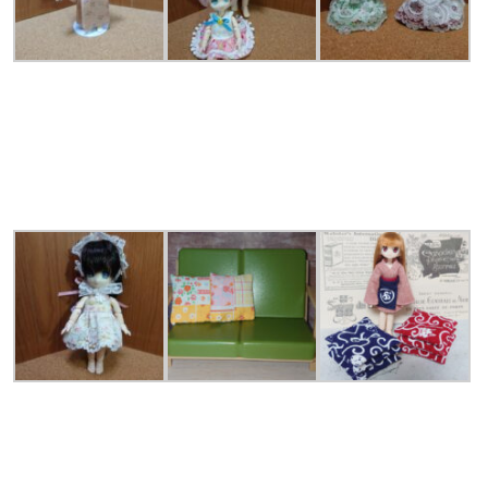
オビツ11用 着物
オビツ11用 ワン
ハニーベアドレス
製作：じゃんがり
ピ ピコニーモに
背中のリボンも可
あん領
も着用可能です
愛く 製作：じゃ
製作：じゃんがり
んがりあん領
あん領
ハニーベアドレス
ちいさめクッショ
1/10サイズぐらい
オビツ11は着用で
ン 製作：にゃんく
の座布団とクッシ
きますが、ウエス
ま領
ョン 製作：にゃん
ト部分かなりゆる
くま領