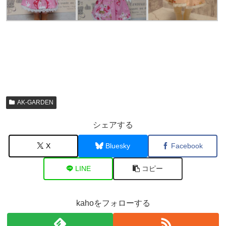
ピコニーモサイズ
ニッキサイズ ワン
LUTS Zuzuサイズ
ワンピ 製作：にゃ
ピ 製作：にゃんく
ワンピ 製作：にゃ
んくま領
ま領
んくま領
AK-GARDEN
シェアする
X
Bluesky
Facebook
LINE
コピー
kahoをフォローする