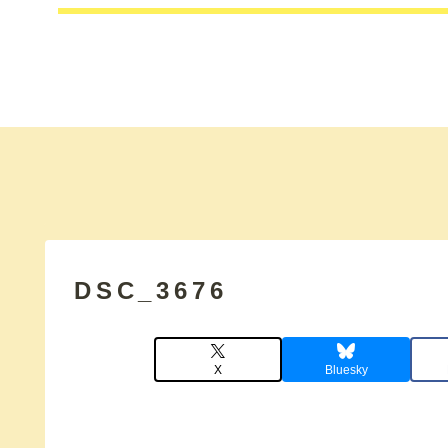
DSC_3676
X
Bluesky