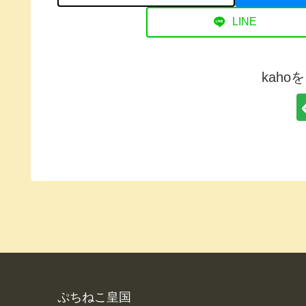
LINE
kah
ぷちねこ皇国