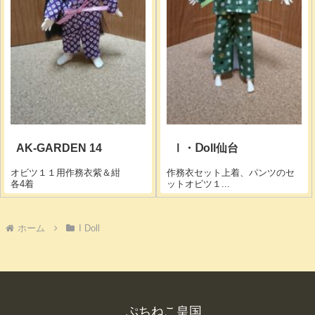
AK-GARDEN 14
Ⅰ・Ⅾoll仙台
オビツ１１用作務衣紫＆紺
作務衣セット上着、パンツのセ
各4着
ットオビツ１...
ホーム
I Doll
ぷちねこ皇国