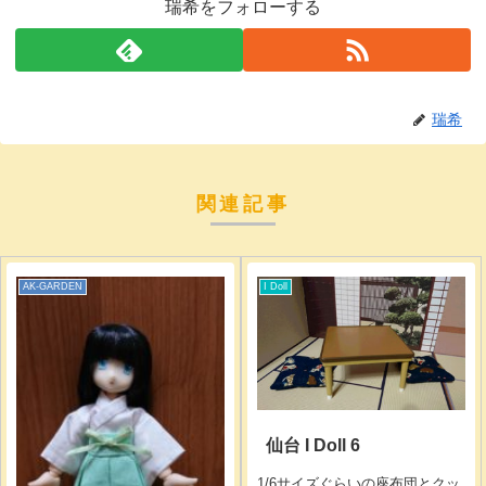
瑞希をフォローする
瑞希
関連記事
AK-GARDEN
I Doll
仙台 I Doll 6
1/6サイズぐらいの座布団とクッ