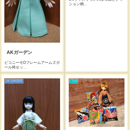
ション柄...
AKガーデン
ピコニーモDフレームアームズガ
ール袴セッ...
AK-GARDEN
I Doll