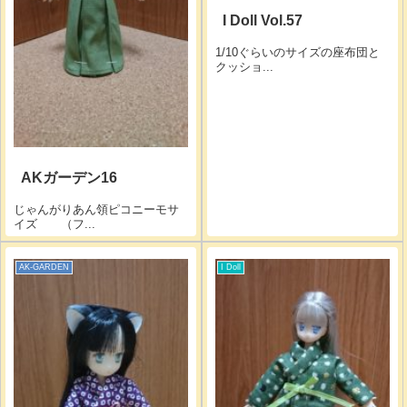
I Doll Vol.57
1/10ぐらいのサイズの座布団と
クッショ...
AKガーデン16
じゃんがりあん領ピコニーモサ
イズ （フ...
AK-GARDEN
I Doll