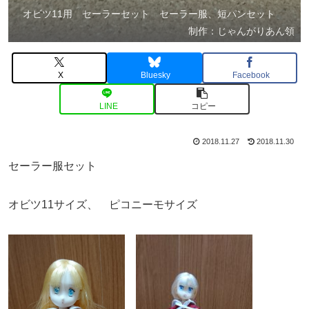
オビツ11用 セーラーセット セーラー服、短パンセット
制作：じゃんがりあん領
X
Bluesky
Facebook
LINE
コピー
2018.11.27
2018.11.30
セーラー服セット
オビツ11サイズ、 ピコニーモサイズ