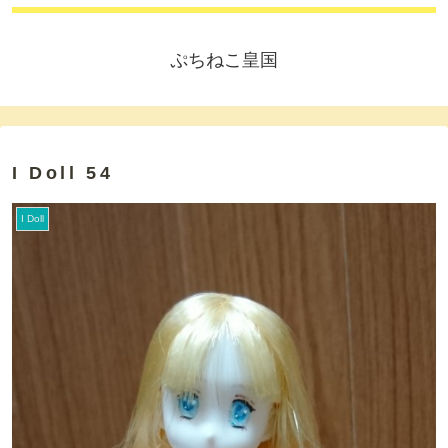
ぷちねこ皇国
I Doll 54
I Doll