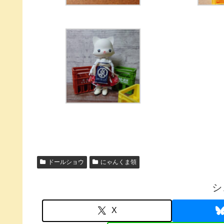
ドールショウ
にゃんくま領
シ
X