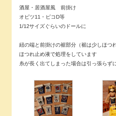
酒屋・居酒屋風 前掛け
オビツ11・ピコD等
1/12サイズぐらいのドールに
紐の端と前掛けの裾部分（裾は少しほつ
ほつれ止め液で処理をしています
糸が長く出てしまった場合は引っ張らず