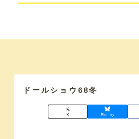
ドールショウ68冬
X
Bluesky