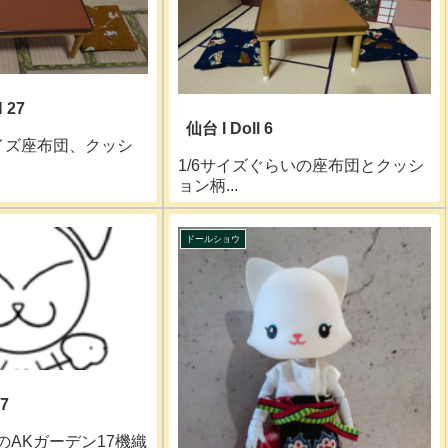
 27
仙台 I Doll 6
2サイズ座布団、クッシ
1/6サイズぐらいの座布団とクッシ
ョン柄...
ドールショウ
7
催のAKガーデン17機織