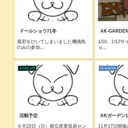
ドールショウ71冬
AK-GARDEN
風邪をひいてしまいました機織鳥
1/10、1/1
のみの参加...
ョ...
ドールショウ
AK-GARDEN
活動予定
AKガーデン1
９月22日（日）都立産業貿易セン
11月17日開