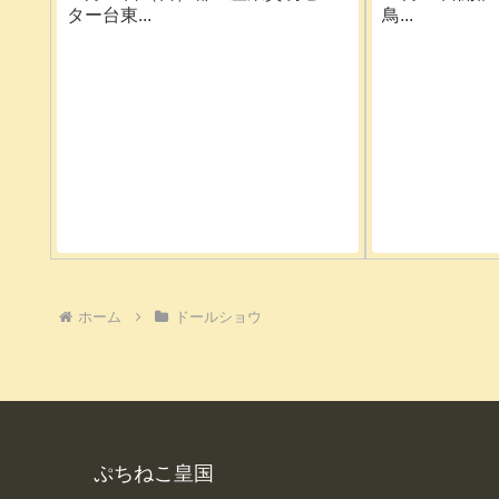
ター台東...
鳥...
ホーム
ドールショウ
ぷちねこ皇国