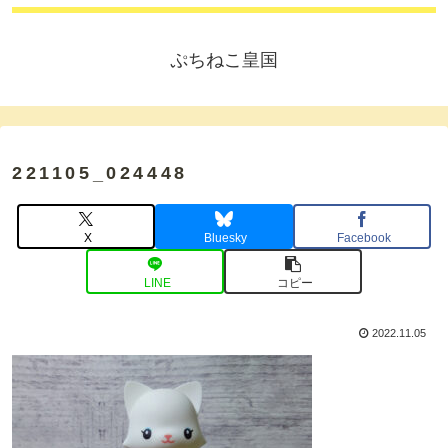
ぷちねこ皇国
221105_024448
X
Bluesky
Facebook
LINE
コピー
2022.11.05