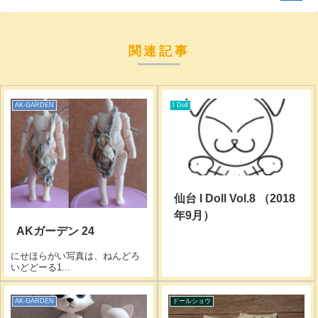
関連記事
AK-GARDEN
I Doll
仙台 I Doll Vol.8 （2018
年9月）
AKガーデン 24
にせほらがい写真は、ねんどろ
いどどーる1...
AK-GARDEN
ドールショウ