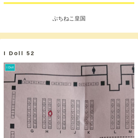
ぷちねこ皇国
I Doll 52
I Doll