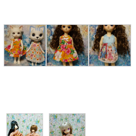
ゃんがりあん領
ン 製作：じゃん
り 製作：じゃん
がりあん領
がりあん領
LUTS Zuzu Delf サ
幼SDサイズ ワン
幼SDサイズ ワン
イズ ワンピー
ピース 柄いろい
ピース 柄いろい
ス 柄いろいろ
ろ 製作：にゃん
ろ 製作：にゃん
ニッキ着用可 製
くま領
くま領
作：にゃんくま領