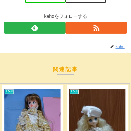
kahoをフォローする
kaho
関連記事
I Doll
I Doll