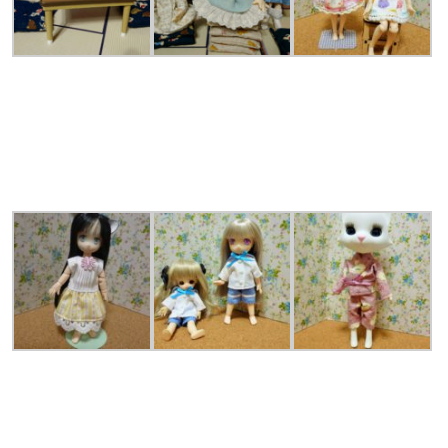
1/6ぐらい 座布団
1/6ぐらい 座布団
オビツ11、ピコニ
＆クッション 柄
＆クッション 柄
ーモS、D兼用サイ
いろいろ 製作：
いろいろ 製作：
ズ スカート柄い
にゃんくま領
にゃんくま領
ろいろ 製作：じ
ゃんがりあん領
オビツ11、ピコニ
ピコニーモS、M、
ニッキ、うさぎぃ
ーモS、D兼用サイ
D オビツ11 兼
用 甚兵衛セッ
ズ スカート柄い
用 セーラー服セ
ト 上着＆パン
ろいろ 製作：じ
ット 上着＆ズボ
ツ ３色色違いあ