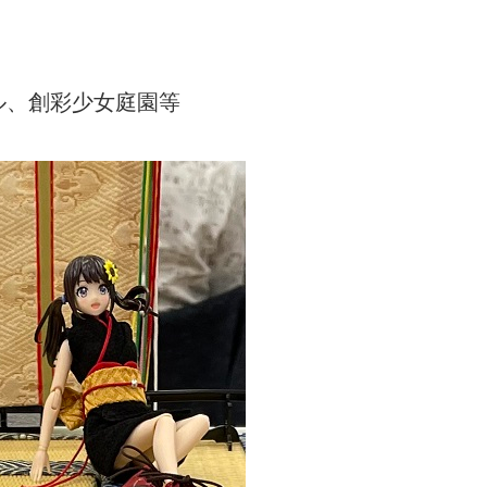
ル、創彩少女庭園等