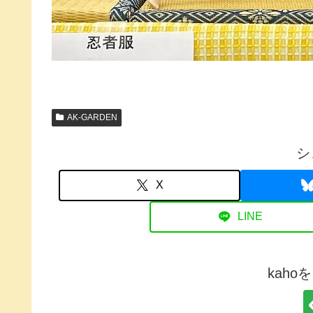
AK-GARDEN
シ
X
LINE
kah