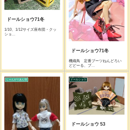
ドールショウ71冬
1/10、1/12サイズ座布団・クッ
ショ...
ドールショウ71冬
機織鳥 定番ブーツねんどろい
どどーる、ブ...
じゃんがりあん領
ドールショウ
ドールショウ 53