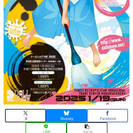
X
Bluesky
Facebook
LINE
コピー